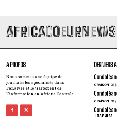
AFRICACOEURNEWS
A PROPOS
DERNIERS A
Condolèan
Nous sommes une équipe de
journalistes spécialisés dans
ORAISON
31 j
l'analyse et le traitement de
Condolèan
l'information en Afrique Centrale
ORAISON
31 j
Condolèanc
JOACHIM