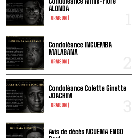
Condolèance Annie-Flore
ALONDA
ORAISON
Condolèance INGUEMBA
MALABANA
ORAISON
Condolèance Colette Ginette
JOACHIM
ORAISON
Avis de décès NGUEMA ENGO