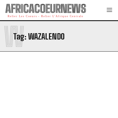
AFRICACOEURNEWS
Relier Les Coeurs - Relier L'Afrique Centrale
W
Tag:
WAZALENDO