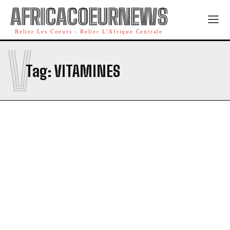
AFRICACOEURNEWS
Relier Les Coeurs - Relier L'Afrique Centrale
V
Tag:
VITAMINES