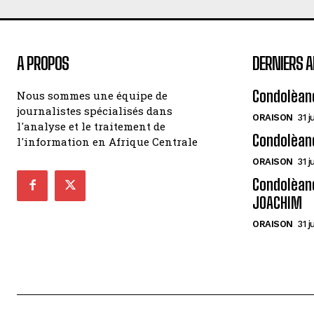
A PROPOS
DERNIERS A
Condolèan
Nous sommes une équipe de
journalistes spécialisés dans
ORAISON
31 j
l'analyse et le traitement de
Condolèan
l'information en Afrique Centrale
ORAISON
31 j
Condolèanc
JOACHIM
ORAISON
31 j