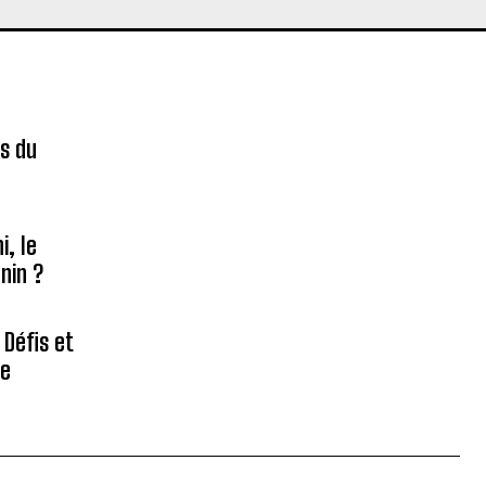
es du
é
, le
nin ?
 Défis et
re