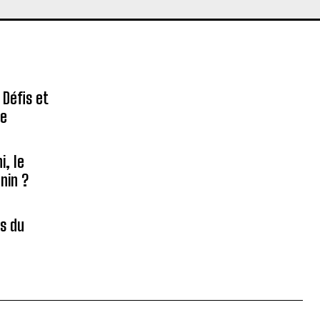
 Défis et
re
, le
nin ?
es du
é