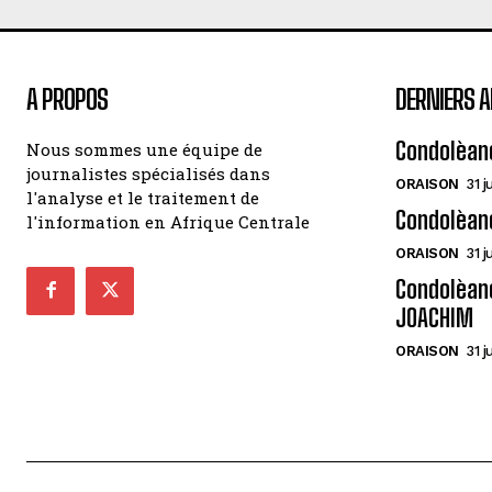
A PROPOS
DERNIERS A
Condolèan
Nous sommes une équipe de
journalistes spécialisés dans
ORAISON
31 j
l'analyse et le traitement de
Condolèan
l'information en Afrique Centrale
ORAISON
31 j
Condolèanc
JOACHIM
ORAISON
31 j