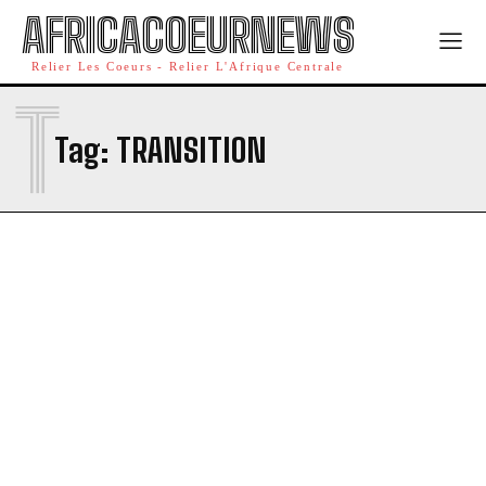
AFRICACOEURNEWS
Relier Les Coeurs - Relier L'Afrique Centrale
T
Tag:
TRANSITION