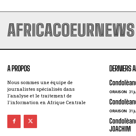
AFRICACOEURNEWS
A PROPOS
DERNIERS A
Condolèan
Nous sommes une équipe de
journalistes spécialisés dans
ORAISON
31 j
l'analyse et le traitement de
Condolèan
l'information en Afrique Centrale
ORAISON
31 j
Condolèanc
JOACHIM