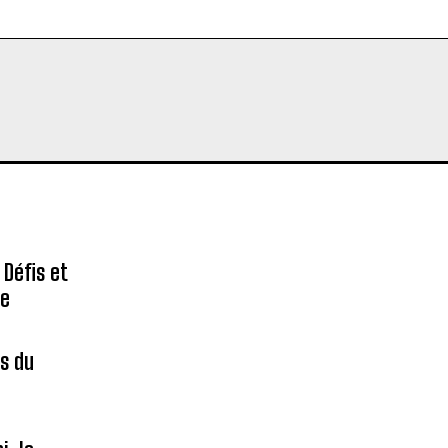
 Défis et
re
es du
é