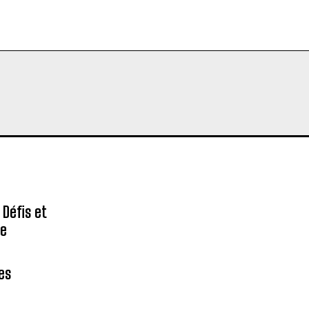
 Défis et
re
des