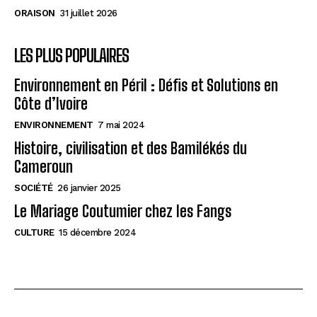
Cameroun : Évolution technologique et défis
Cameroun : Évolution technologique et défis
ORAISON
31 juillet 2026
économiques
économiques
Cobalt Congolais : Clé de la Transition Énergétique
Cobalt Congolais : Clé de la Transition Énergétique
LES PLUS POPULAIRES
Mondiale
Mondiale
RDC : Croissance économique prometteuse, défis à
RDC : Croissance économique prometteuse, défis à
Environnement en Péril : Défis et Solutions en
surmonter
surmonter
Côte d’Ivoire
ENVIRONNEMENT
7 mai 2024
AfricaCoeurNews
AfricaCoeurNews
Histoire, civilisation et des Bamilékés du
Cameroun
SOCIÉTÉ
26 janvier 2025
Le Mariage Coutumier chez les Fangs
CULTURE
15 décembre 2024