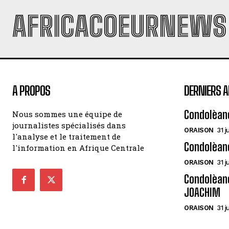
AFRICACOEURNEWS
A PROPOS
DERNIERS A
Condolèan
Nous sommes une équipe de
journalistes spécialisés dans
ORAISON
31 j
l'analyse et le traitement de
Condolèan
l'information en Afrique Centrale
ORAISON
31 j
Condolèanc
JOACHIM
ORAISON
31 j