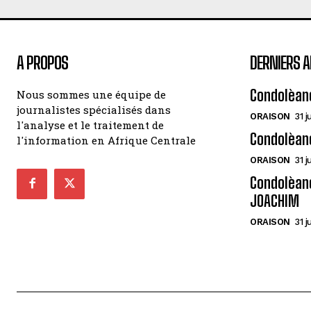
A PROPOS
DERNIERS A
Condolèan
Nous sommes une équipe de
journalistes spécialisés dans
ORAISON
31 j
l'analyse et le traitement de
Condolèan
l'information en Afrique Centrale
ORAISON
31 j
Condolèanc
JOACHIM
ORAISON
31 j