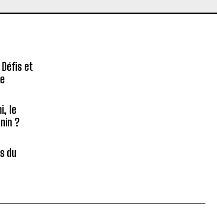
 Défis et
re
, le
nin ?
es du
é