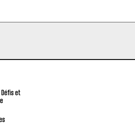
 Défis et
re
des