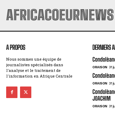
AFRICACOEURNEWS
A PROPOS
DERNIERS A
Condolèan
Nous sommes une équipe de
journalistes spécialisés dans
ORAISON
31 j
l'analyse et le traitement de
Condolèan
l'information en Afrique Centrale
ORAISON
31 j
Condolèanc
JOACHIM
ORAISON
31 j