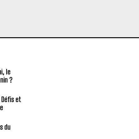
, le
nin ?
 Défis et
re
es du
é