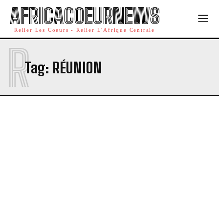
AFRICACOEURNEWS
Relier Les Coeurs - Relier L'Afrique Centrale
R
Tag:
RÉUNION