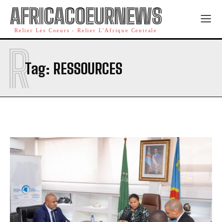
AFRICACOEURNEWS
Relier Les Coeurs - Relier L'Afrique Centrale
R
Tag:
RESSOURCES