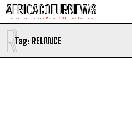
AFRICACOEURNEWS
Relier Les Coeurs - Relier L'Afrique Centrale
R
Tag:
RELANCE