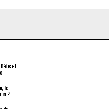
 Défis et
re
, le
nin ?