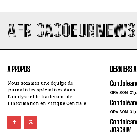
AFRICACOEURNEWS
A PROPOS
DERNIERS A
Condolèan
Nous sommes une équipe de
journalistes spécialisés dans
ORAISON
31 j
l'analyse et le traitement de
Condolèan
l'information en Afrique Centrale
ORAISON
31 j
Condolèanc
JOACHIM