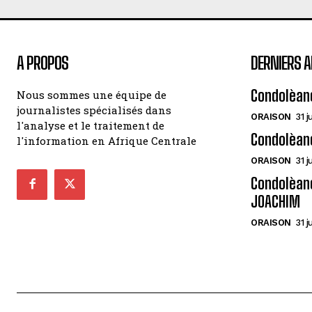
A PROPOS
DERNIERS A
Condolèan
Nous sommes une équipe de
journalistes spécialisés dans
ORAISON
31 j
l'analyse et le traitement de
Condolèan
l'information en Afrique Centrale
ORAISON
31 j
Condolèanc
JOACHIM
ORAISON
31 j