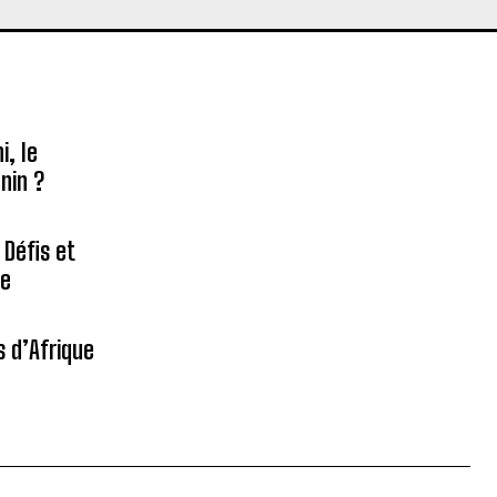
, le
nin ?
 Défis et
re
s d’Afrique