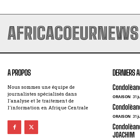
AFRICACOEURNEWS
A PROPOS
DERNIERS A
Condolèan
Nous sommes une équipe de
journalistes spécialisés dans
ORAISON
31 j
l'analyse et le traitement de
Condolèan
l'information en Afrique Centrale
ORAISON
31 j
Condolèanc
JOACHIM