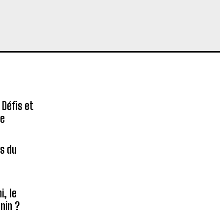
 Défis et
re
es du
é
, le
nin ?