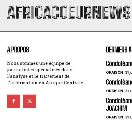
AFRICACOEURNEWS
A PROPOS
DERNIERS A
Condolèan
Nous sommes une équipe de
journalistes spécialisés dans
ORAISON
31 j
l'analyse et le traitement de
Condolèan
l'information en Afrique Centrale
ORAISON
31 j
Condolèanc
JOACHIM
ORAISON
31 j