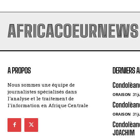
AFRICACOEURNEWS
A PROPOS
DERNIERS A
Condolèan
Nous sommes une équipe de
journalistes spécialisés dans
ORAISON
31 j
l'analyse et le traitement de
Condolèan
l'information en Afrique Centrale
ORAISON
31 j
Condolèanc
JOACHIM