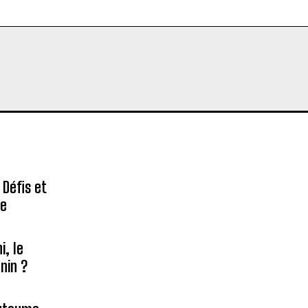
 Défis et
re
, le
nin ?