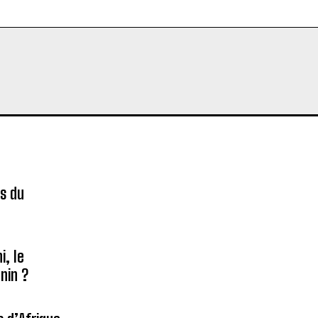
es du
é
, le
nin ?