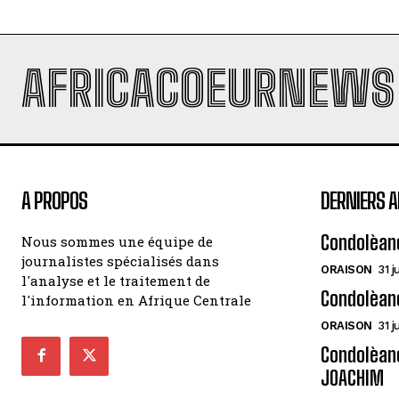
AFRICACOEURNEWS
A PROPOS
DERNIERS A
Condolèan
Nous sommes une équipe de
journalistes spécialisés dans
ORAISON
31 j
l'analyse et le traitement de
Condolèan
l'information en Afrique Centrale
ORAISON
31 j
Condolèanc
JOACHIM