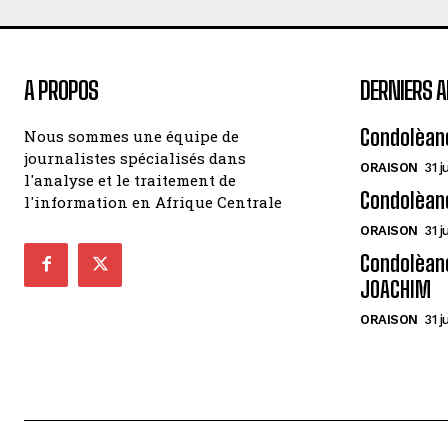
A PROPOS
DERNIERS A
Condolèan
Nous sommes une équipe de
journalistes spécialisés dans
ORAISON
31 j
l'analyse et le traitement de
Condolèan
l'information en Afrique Centrale
ORAISON
31 j
Condolèanc
JOACHIM
ORAISON
31 j