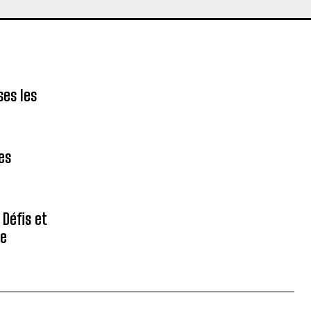
ses les
des
 Défis et
re