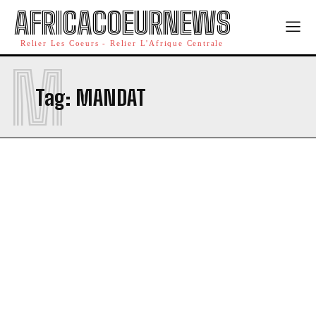
AFRICACOEURNEWS
Relier Les Coeurs - Relier L'Afrique Centrale
M
Tag:
MANDAT