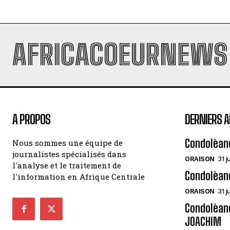
AFRICACOEURNEWS
A PROPOS
DERNIERS A
Condolèan
Nous sommes une équipe de
journalistes spécialisés dans
ORAISON
31 j
l'analyse et le traitement de
Condolèan
l'information en Afrique Centrale
ORAISON
31 j
Condolèanc
JOACHIM