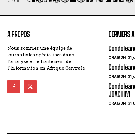
A PROPOS
DERNIERS A
Condolèan
Nous sommes une équipe de
journalistes spécialisés dans
ORAISON
31 j
l'analyse et le traitement de
Condolèan
l'information en Afrique Centrale
ORAISON
31 j
Condolèanc
JOACHIM
ORAISON
31 j