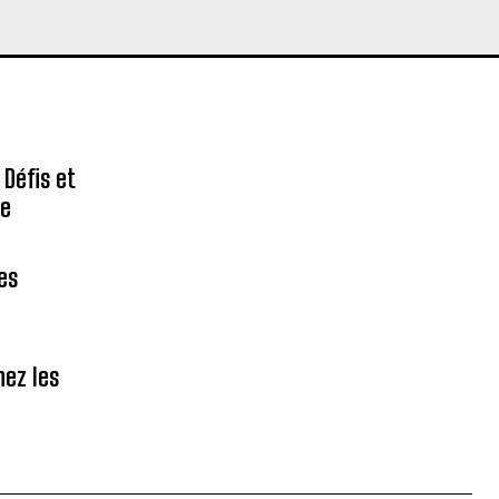
 Défis et
re
des
hez les