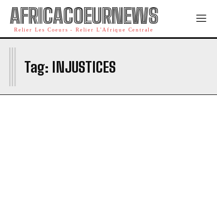
AFRICACOEURNEWS
Relier Les Coeurs - Relier L'Afrique Centrale
I
Tag:
INJUSTICES