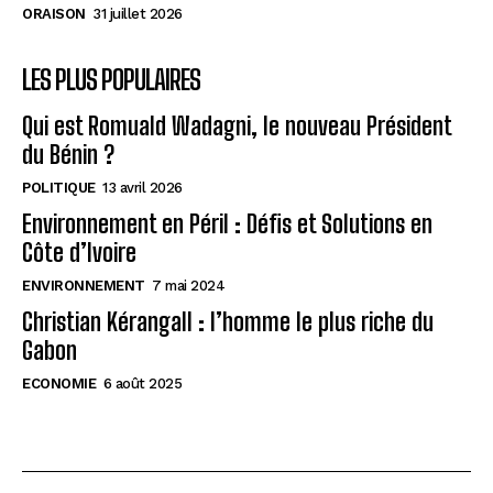
économiques
économiques
ORAISON
31 juillet 2026
Cobalt Congolais : Clé de la Transition Énergétique
Cobalt Congolais : Clé de la Transition Énergétique
Mondiale
Mondiale
LES PLUS POPULAIRES
RDC : Croissance économique prometteuse, défis à
RDC : Croissance économique prometteuse, défis à
surmonter
surmonter
Qui est Romuald Wadagni, le nouveau Président
du Bénin ?
POLITIQUE
13 avril 2026
AfricaCoeurNews
AfricaCoeurNews
Environnement en Péril : Défis et Solutions en
Côte d’Ivoire
ENVIRONNEMENT
7 mai 2024
Christian Kérangall : l’homme le plus riche du
Gabon
ECONOMIE
6 août 2025