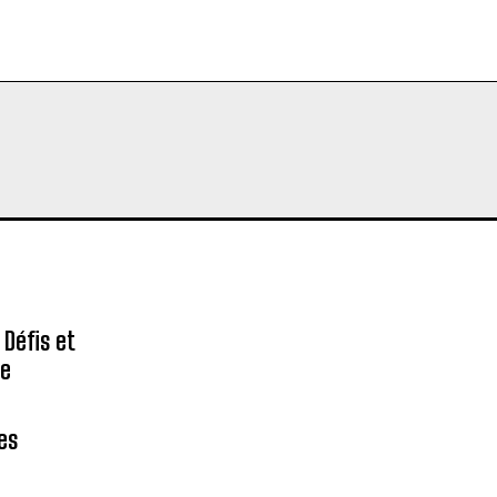
 Défis et
re
des