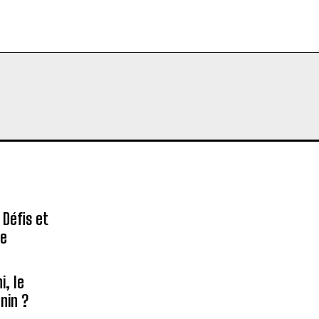
 Défis et
re
, le
nin ?