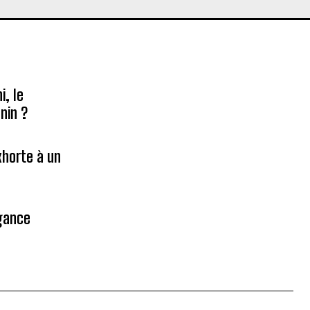
, le
nin ?
xhorte à un
égance