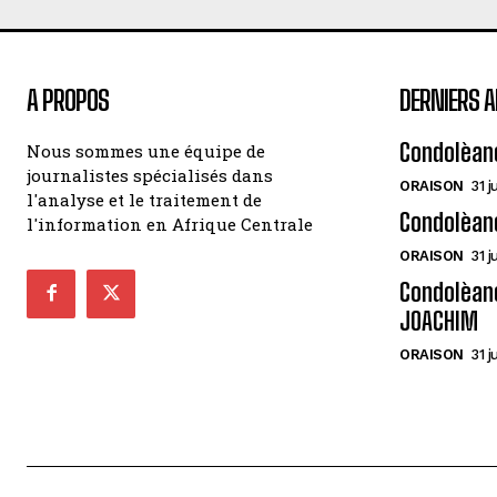
A PROPOS
DERNIERS A
Condolèan
Nous sommes une équipe de
journalistes spécialisés dans
ORAISON
31 j
l'analyse et le traitement de
Condolèan
l'information en Afrique Centrale
ORAISON
31 j
Condolèanc
JOACHIM
ORAISON
31 j