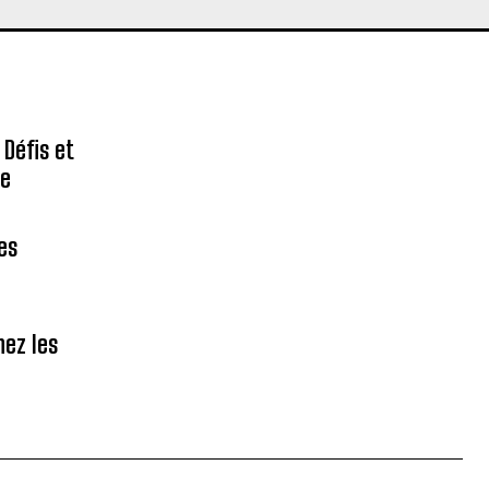
 Défis et
re
des
hez les