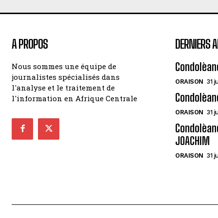
A PROPOS
DERNIERS A
Condolèan
Nous sommes une équipe de
journalistes spécialisés dans
ORAISON
31 j
l'analyse et le traitement de
Condolèan
l'information en Afrique Centrale
ORAISON
31 j
Condolèanc
JOACHIM
ORAISON
31 j