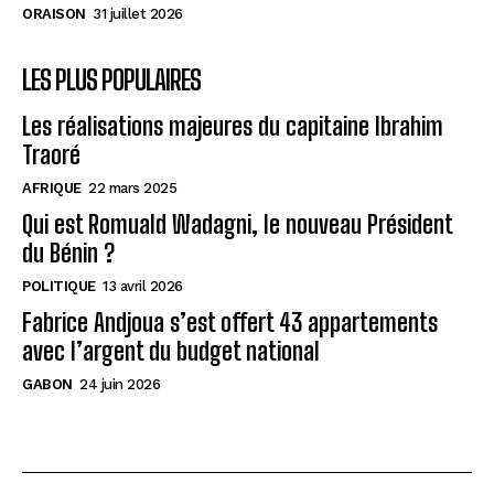
économiques
économiques
ORAISON
31 juillet 2026
Cobalt Congolais : Clé de la Transition Énergétique
Cobalt Congolais : Clé de la Transition Énergétique
Mondiale
Mondiale
LES PLUS POPULAIRES
RDC : Croissance économique prometteuse, défis à
RDC : Croissance économique prometteuse, défis à
surmonter
surmonter
Les réalisations majeures du capitaine Ibrahim
Traoré
AFRIQUE
22 mars 2025
AfricaCoeurNews
AfricaCoeurNews
Qui est Romuald Wadagni, le nouveau Président
du Bénin ?
POLITIQUE
13 avril 2026
Fabrice Andjoua s’est offert 43 appartements
avec l’argent du budget national
GABON
24 juin 2026