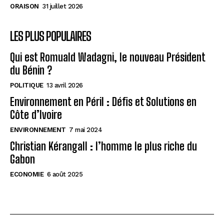
économiques
économiques
ORAISON
31 juillet 2026
Cobalt Congolais : Clé de la Transition Énergétique
Cobalt Congolais : Clé de la Transition Énergétique
Mondiale
Mondiale
LES PLUS POPULAIRES
RDC : Croissance économique prometteuse, défis à
RDC : Croissance économique prometteuse, défis à
surmonter
surmonter
Qui est Romuald Wadagni, le nouveau Président
du Bénin ?
POLITIQUE
13 avril 2026
AfricaCoeurNews
AfricaCoeurNews
Environnement en Péril : Défis et Solutions en
Côte d’Ivoire
ENVIRONNEMENT
7 mai 2024
Christian Kérangall : l’homme le plus riche du
Gabon
ECONOMIE
6 août 2025