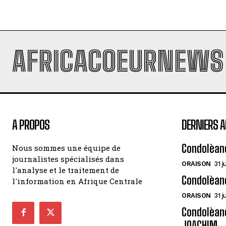
AFRICACOEURNEWS
A PROPOS
DERNIERS A
Condolèan
Nous sommes une équipe de
journalistes spécialisés dans
ORAISON
31 j
l'analyse et le traitement de
Condolèan
l'information en Afrique Centrale
ORAISON
31 j
Condolèanc
JOACHIM