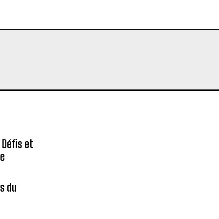
 Défis et
re
es du
é