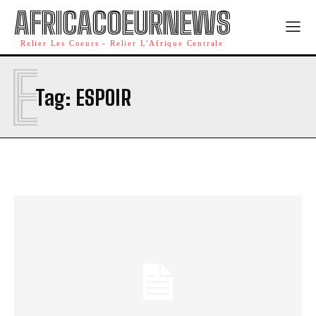
AFRICACOEURNEWS
Relier Les Coeurs - Relier L'Afrique Centrale
E
Tag:
ESPOIR