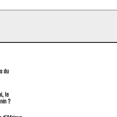
es du
é
, le
nin ?