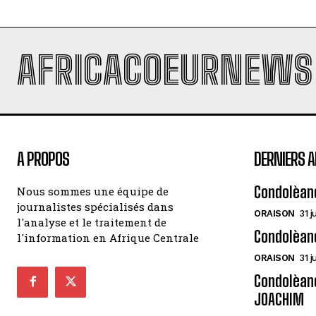
AFRICACOEURNEWS
A PROPOS
DERNIERS A
Condolèan
Nous sommes une équipe de
journalistes spécialisés dans
ORAISON
31 j
l'analyse et le traitement de
Condolèan
l'information en Afrique Centrale
ORAISON
31 j
Condolèanc
JOACHIM