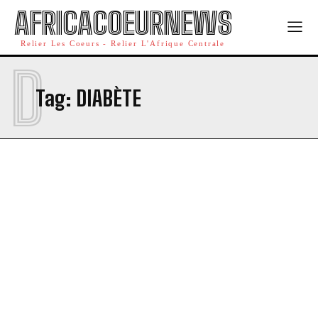
AFRICACOEURNEWS
Relier Les Coeurs - Relier L'Afrique Centrale
D
Tag:
DIABÈTE