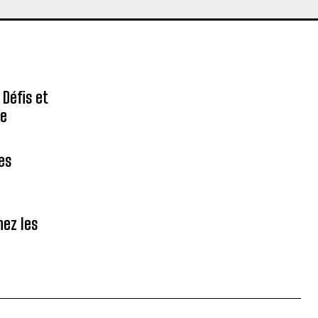
 Défis et
re
des
hez les