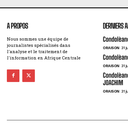
A PROPOS
DERNIERS A
Condolèan
Nous sommes une équipe de
journalistes spécialisés dans
ORAISON
31 j
l'analyse et le traitement de
Condolèan
l'information en Afrique Centrale
ORAISON
31 j
Condolèanc
JOACHIM
ORAISON
31 j