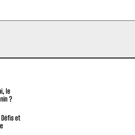
, le
nin ?
 Défis et
re