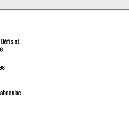
 Défis et
re
des
gabonaise