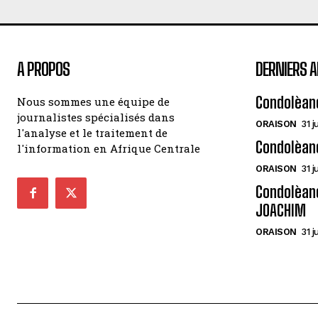
A PROPOS
DERNIERS A
Condolèan
Nous sommes une équipe de
journalistes spécialisés dans
ORAISON
31 j
l'analyse et le traitement de
Condolèan
l'information en Afrique Centrale
ORAISON
31 j
Condolèanc
JOACHIM
ORAISON
31 j