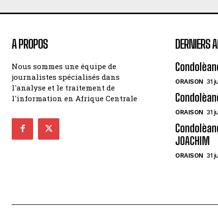
A PROPOS
DERNIERS A
Condolèan
Nous sommes une équipe de
journalistes spécialisés dans
ORAISON
31 j
l'analyse et le traitement de
Condolèan
l'information en Afrique Centrale
ORAISON
31 j
Condolèanc
JOACHIM
ORAISON
31 j