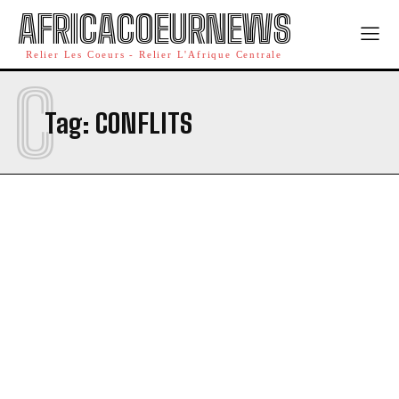
AFRICACOEURNEWS
Relier Les Coeurs - Relier L'Afrique Centrale
C
Tag:
CONFLITS