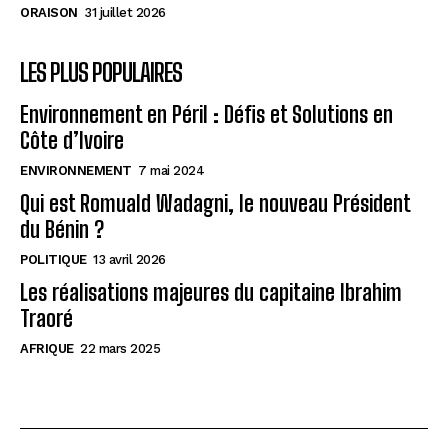
économiques
économiques
ORAISON
31 juillet 2026
Cobalt Congolais : Clé de la Transition Énergétique
Cobalt Congolais : Clé de la Transition Énergétique
Mondiale
Mondiale
LES PLUS POPULAIRES
RDC : Croissance économique prometteuse, défis à
RDC : Croissance économique prometteuse, défis à
surmonter
surmonter
Environnement en Péril : Défis et Solutions en
Côte d’Ivoire
ENVIRONNEMENT
7 mai 2024
AfricaCoeurNews
AfricaCoeurNews
Qui est Romuald Wadagni, le nouveau Président
du Bénin ?
POLITIQUE
13 avril 2026
Les réalisations majeures du capitaine Ibrahim
Traoré
AFRIQUE
22 mars 2025