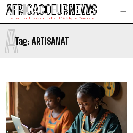
AFRICACOEURNEWS
Relier Les Coeurs - Relier L'Afrique Centrale
A
Tag:
ARTISANAT