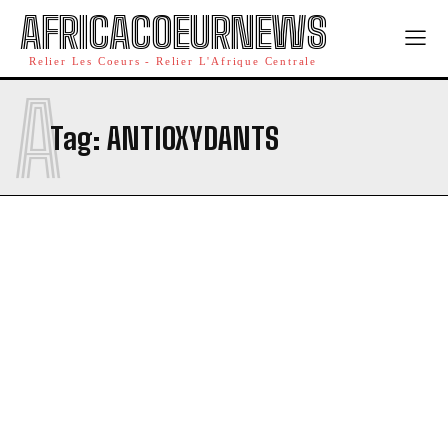
AFRICACOEURNEWS
Relier Les Coeurs - Relier L'Afrique Centrale
A
Tag:
ANTIOXYDANTS