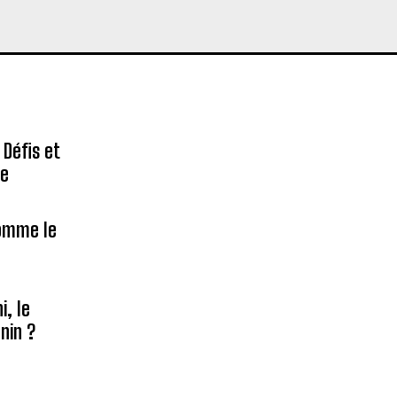
 Défis et
re
homme le
, le
nin ?