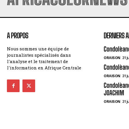
A PROPOS
DERNIERS A
Condolèan
Nous sommes une équipe de
journalistes spécialisés dans
ORAISON
31 j
l'analyse et le traitement de
Condolèan
l'information en Afrique Centrale
ORAISON
31 j
Condolèanc
JOACHIM
ORAISON
31 j